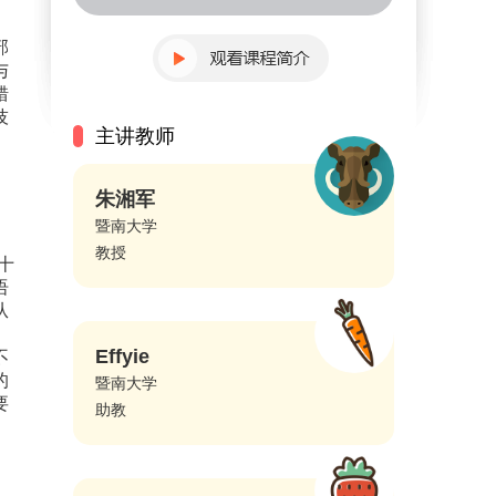
部
与
错
技
主讲教师
朱湘军
暨南大学
教授
十
语
从
Effyie
不
的
暨南大学
要
助教