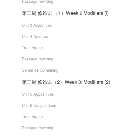
Passage rewriting
第二周 修饰语 （1）Week 2 Modifiers (I)
Unit 3 Adjectives
Unit 4 Adverbs
True  /span>
Passage rewriting
Sentence Combining
第三周 修饰语（2）Week 3: Modifiers (2)
Unit 5 Appositives
Unit 6 Conjunctions
True  /span>
Passage rewriting